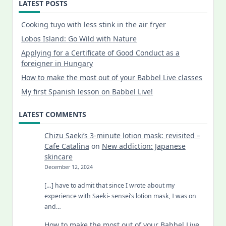
LATEST POSTS
Cooking tuyo with less stink in the air fryer
Lobos Island: Go Wild with Nature
Applying for a Certificate of Good Conduct as a
foreigner in Hungary
How to make the most out of your Babbel Live classes
My first Spanish lesson on Babbel Live!
LATEST COMMENTS
Chizu Saeki’s 3-minute lotion mask: revisited –
Cafe Catalina
on
New addiction: Japanese
skincare
December 12, 2024
[…] have to admit that since I wrote about my
experience with Saeki- sensei’s lotion mask, I was on
and…
How to make the most out of your Babbel Live