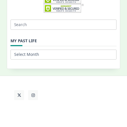
Search
for:
MY PAST LIFE
My
Past
Life