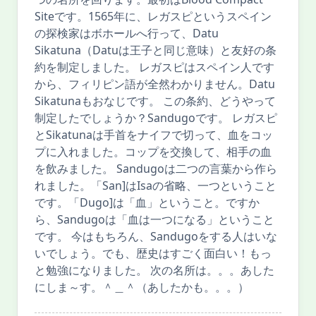
Siteです。1565年に、レガスピというスペイン
の探検家はボホールへ行って、Datu
Sikatuna（Datuは王子と同じ意味）と友好の条
約を制定しました。 レガスピはスペイン人です
から、フィリピン語が全然わかりません。Datu
Sikatunaもおなじです。 この条約、どうやって
制定したでしょうか？Sandugoです。 レガスピ
とSikatunaは手首をナイフで切って、血をコッ
プに入れました。コップを交換して、相手の血
を飲みました。 Sandugoは二つの言葉から作ら
れました。「San]はIsaの省略、一つということ
です。「Dugo]は「血」ということ。ですか
ら、Sandugoは「血は一つになる」ということ
です。 今はもちろん、Sandugoをする人はいな
いでしょう。でも、歴史はすごく面白い！もっ
と勉強になりました。 次の名所は。。。あした
にしま～す。＾＿＾（あしたかも。。。）