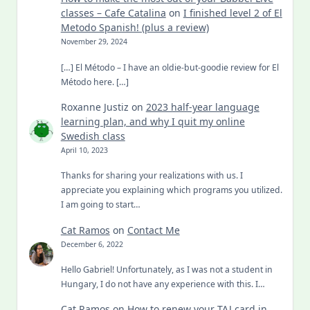
classes – Cafe Catalina
on
I finished level 2 of El
Metodo Spanish! (plus a review)
November 29, 2024
[…] El Método – I have an oldie-but-goodie review for El
Método here. […]
Roxanne Justiz
on
2023 half-year language
learning plan, and why I quit my online
Swedish class
April 10, 2023
Thanks for sharing your realizations with us. I
appreciate you explaining which programs you utilized.
I am going to start…
Cat Ramos
on
Contact Me
December 6, 2022
Hello Gabriel! Unfortunately, as I was not a student in
Hungary, I do not have any experience with this. I…
Cat Ramos
on
How to renew your TAJ card in